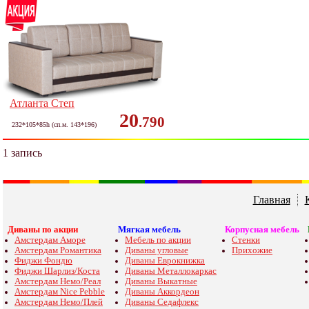
Атланта Степ
20
.790
232*105*85h (сп.м. 143*196)
1 запись
Главная
Диваны по акции
Мягкая мебель
Корпусная мебель
Амстердам Аморе
Мебель по акции
Стенки
Амстердам Романтика
Диваны угловые
Прихожие
Фиджи Фондю
Диваны Еврокнижка
Фиджи Шарлиз/Коста
Диваны Металлокаркас
Амстердам Немо/Реал
Диваны Выкатные
Амстердам Nice Pebble
Диваны Аккордеон
Амстердам Немо/Плей
Диваны Седафлекс