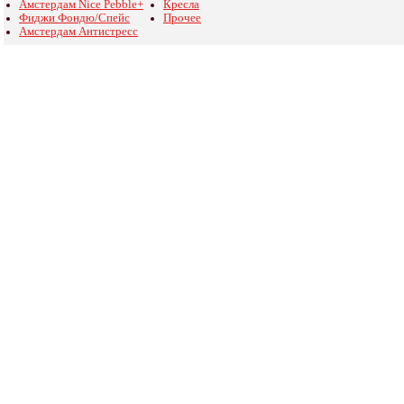
Амстердам Nice Pebble+
Кресла
Фиджи Фондю/Спейс
Прочее
Амстердам Антистресс